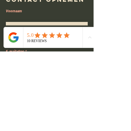
Voornaam
Achternaam
E-mailadres
Telefoon
Check-in
Check-out
Bericht schrijven